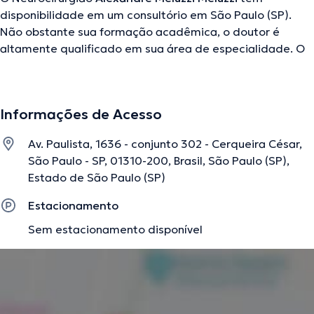
disponibilidade em um consultório em São Paulo (SP).
Não obstante sua formação acadêmica, o doutor é
altamente qualificado em sua área de especialidade. O
médico em questão tem vários anos de experiência
laboral no seu tema de estudo. Além disso, ele faz parte
de diversas associações médicas. Alexandre Meluzzi
Informações de Acesso
Meluzzi esteve presente em consideráveis conferências
com o ideal de ter uma formação contínua no seu tema
Av. Paulista, 1636 - conjunto 302 - Cerqueira César,
de especialização e já escreveu interessantes artigos.
São Paulo - SP, 01310-200, Brasil, São Paulo (SP),
Cabe mencionar que, o médico pode te atender em
Estado de São Paulo (SP)
Português Inglês em seu consultório.
Estacionamento
Sem estacionamento disponível
A descrição foi editada pela equipe do doctoranytime, baseada em
informações verificadas.