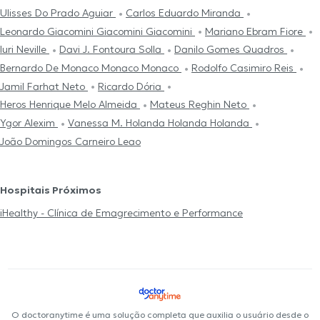
Ulisses Do Prado Aguiar
Carlos Eduardo Miranda
Leonardo Giacomini Giacomini Giacomini
Mariano Ebram Fiore
Iuri Neville
Davi J. Fontoura Solla
Danilo Gomes Quadros
Bernardo De Monaco Monaco Monaco
Rodolfo Casimiro Reis
Jamil Farhat Neto
Ricardo Dória
Heros Henrique Melo Almeida
Mateus Reghin Neto
Ygor Alexim
Vanessa M. Holanda Holanda Holanda
João Domingos Carneiro Leao
Hospitais Próximos
iHealthy - Clínica de Emagrecimento e Performance
O doctoranytime é uma solução completa que auxilia o usuário desde o