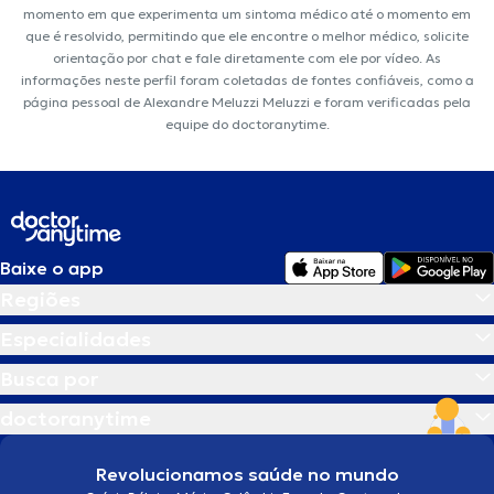
momento em que experimenta um sintoma médico até o momento em
que é resolvido, permitindo que ele encontre o melhor médico, solicite
orientação por chat e fale diretamente com ele por vídeo. As
informações neste perfil foram coletadas de fontes confiáveis, como a
página pessoal de Alexandre Meluzzi Meluzzi e foram verificadas pela
equipe do doctoranytime.
Baixe o app
Regiões
Especialidades
Busca por
doctoranytime
Revolucionamos saúde no mundo