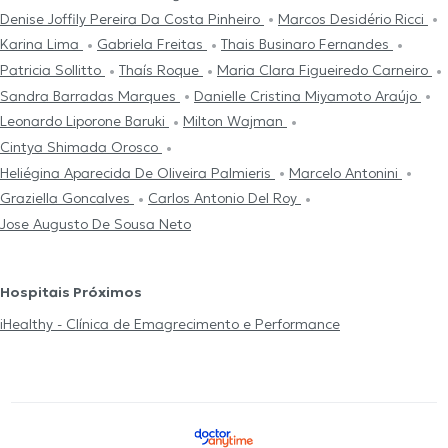
Denise Joffily Pereira Da Costa Pinheiro
Marcos Desidério Ricci
Karina Lima
Gabriela Freitas
Thais Businaro Fernandes
Patricia Sollitto
Thaís Roque
Maria Clara Figueiredo Carneiro
Sandra Barradas Marques
Danielle Cristina Miyamoto Araújo
Leonardo Liporone Baruki
Milton Wajman
Cintya Shimada Orosco
Heliégina Aparecida De Oliveira Palmieris
Marcelo Antonini
Graziella Goncalves
Carlos Antonio Del Roy
Jose Augusto De Sousa Neto
Hospitais Próximos
iHealthy - Clínica de Emagrecimento e Performance