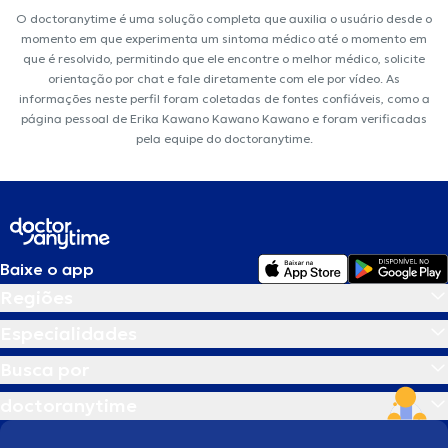
O doctoranytime é uma solução completa que auxilia o usuário desde o
momento em que experimenta um sintoma médico até o momento em
que é resolvido, permitindo que ele encontre o melhor médico, solicite
orientação por chat e fale diretamente com ele por vídeo. As
informações neste perfil foram coletadas de fontes confiáveis, como a
página pessoal de Erika Kawano Kawano Kawano e foram verificadas
pela equipe do doctoranytime.
Baixe o app
Regiões
Especialidades
Busca por
doctoranytime