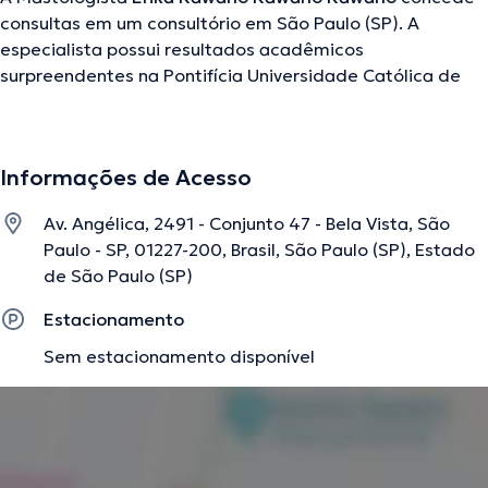
consultas em um consultório em São Paulo (SP). A
especialista possui resultados acadêmicos
surpreendentes na Pontifícia Universidade Católica de
São Paulo Universidade Católica De São Paulo e é
reconhecida em sua área de especialidade. Esta
profissional possui anos de experiência laboral no seu
Informações de Acesso
ramo de experiência. Por outro lado, ela faz parte de
diversas associações médicas. Erika Kawano Kawano
Av. Angélica, 2491 - Conjunto 47 - Bela Vista, São
Kawano fez parte de múltiplas conferências visando ter
Paulo - SP, 01227-200, Brasil, São Paulo (SP), Estado
uma formação contínua em seu âmbito de
de São Paulo (SP)
especialização e compartilhou importantes artigos.
Inglês são as línguas que usa a médica.
Estacionamento
Sem estacionamento disponível
A descrição foi editada pela equipe do doctoranytime, baseada em
informações verificadas.