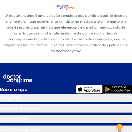
O doctoranytime é uma solução completa que auxilia o usuário desde o
momento em que experimenta um sintoma médico até o momento em
que é resolvido, permitindo que ele encontre o melhor médico, solicite
orientação por chat e fale diretamente com ele por vídeo. As
informações neste perfil foram coletadas de fontes confiáveis, como a
página pessoal de Ramon Teixeira Costa e foram verificadas pela equipe
do doctoranytime.
Baixe o app
Regiões
Especialidades
Busca por
doctoranytime