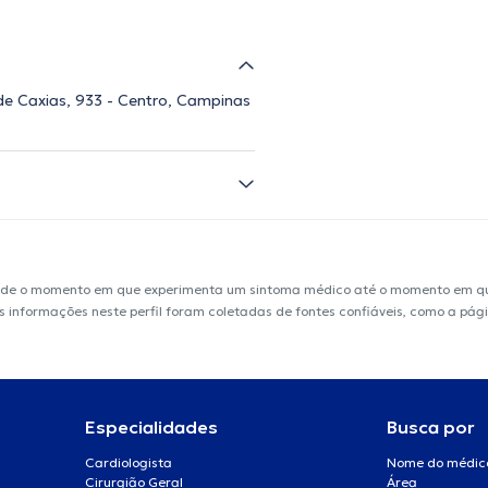
de Caxias, 933 - Centro, Campinas
sde o momento em que experimenta um sintoma médico até o momento em que 
 As informações neste perfil foram coletadas de fontes confiáveis, como a pág
Especialidades
Busca por
Cardiologista
Nome do médic
Cirurgião Geral
Área