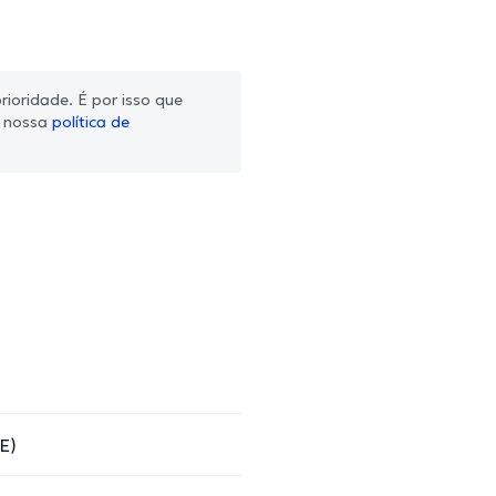
ioridade. É por isso que
m nossa
política de
E)