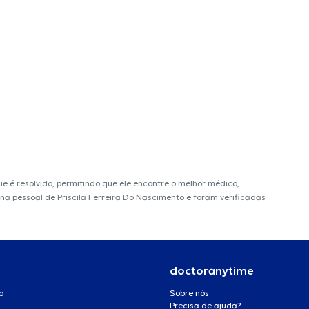
é resolvido, permitindo que ele encontre o melhor médico,
ina pessoal de Priscila Ferreira Do Nascimento e foram verificadas
doctoranytime
o
Sobre nós
Precisa de ajuda?