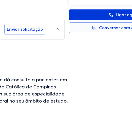
Ligar a
Conversar com e
Enviar solicitação
e dá consulta a pacientes em
ade Católica de Campinas
m sua área de especialidade.
oral no seu âmbito de estudo.
iações médicas. Priscila
ências visando ter
o e já produziu relevantes
zada em Inglês.