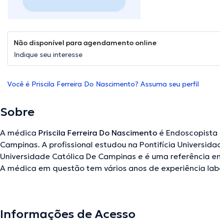
Não disponível para agendamento online
Indique seu interesse
Você é Priscila Ferreira Do Nascimento? Assuma seu perfil
Sobre
A médica
Priscila Ferreira Do Nascimento
é Endoscopista 
Campinas. A profissional estudou na Pontifícia Universid
Universidade Católica De Campinas e é uma referência e
A médica em questão tem vários anos de experiência lab
Ademais, ela se destacou como membra de diversas assoc
Ferreira Do Nascimento teve participação em consideráveis confer
uma formação contínua em sua disciplina de especializaçã
Informações de Acesso
publicações. Sua consulta, opcionalmente, pode ser reali