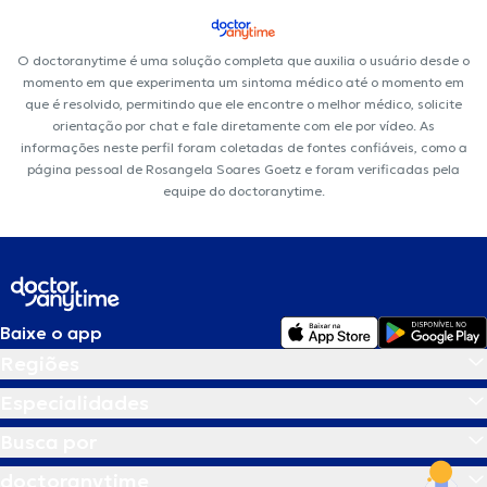
O doctoranytime é uma solução completa que auxilia o usuário desde o
momento em que experimenta um sintoma médico até o momento em
que é resolvido, permitindo que ele encontre o melhor médico, solicite
orientação por chat e fale diretamente com ele por vídeo. As
informações neste perfil foram coletadas de fontes confiáveis, como a
página pessoal de Rosangela Soares Goetz e foram verificadas pela
equipe do doctoranytime.
Baixe o app
Regiões
Especialidades
Busca por
doctoranytime