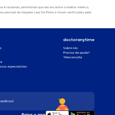
é resolvido, permitindo que ele encontre o melhor médico,
ina pessoal de Glaydes Leal De Pinho e foram verificadas pela
doctoranytime
o
Sobre nós
Precisa de ajuda?
Teleconsulta
de
ssos especialistas
ala
Brasil
Baixe o app