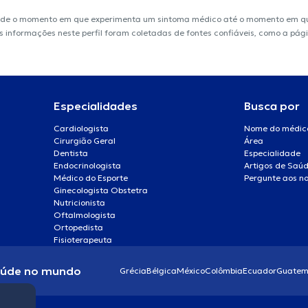
sde o momento em que experimenta um sintoma médico até o momento em que 
 As informações neste perfil foram coletadas de fontes confiáveis, como a pág
Especialidades
Busca por
Cardiologista
Nome do médic
Cirurgião Geral
Área
Dentista
Especialidade
Endocrinologista
Artigos de Saú
Médico do Esporte
Pergunte aos no
Ginecologista Obstetra
Nutricionista
Oftalmologista
Ortopedista
Fisioterapeuta
aúde no mundo
Grécia
Bélgica
México
Colômbia
Ecuador
Guatem