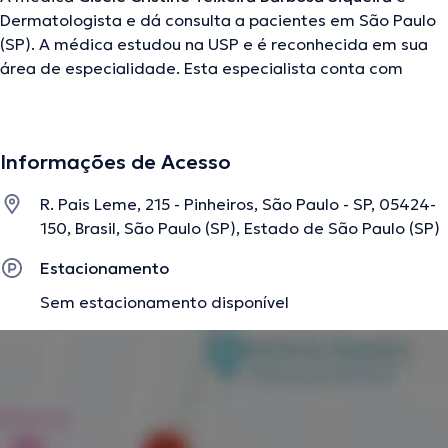
Dermatologista e dá consulta a pacientes em São Paulo
(SP). A médica estudou na USP e é reconhecida em sua
área de especialidade. Esta especialista conta com
vários anos de experiência laboral no seu tema de
estudo. Adicionalmente, ela faz parte de diversas
associações médicas. Gisele Cristine Teixeira Barbosa
Informações de Acesso
Siqueira esteve presente em consideráveis conferências
com a meta de ter uma formação contínua em sua área
R. Pais Leme, 215 - Pinheiros, São Paulo - SP, 05424-
de especialização e já difundiu relevantes artigos.
150, Brasil, São Paulo (SP), Estado de São Paulo (SP)
Estacionamento
A descrição foi editada pela equipe do doctoranytime, baseada em
Sem estacionamento disponível
informações verificadas.