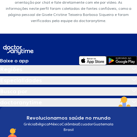
orientação por chat e fale diretamente com ele por vídeo. As
informações neste perfil foram coletadas de fontes confiáveis, como a
página pessoal de Gisele Cristine Teixeira Barbosa Siqueira e foram
verificadas pela equipe do doctoranytime.
Baixe o app
Regiões
Especialidades
Busca por
doctoranytime
Revolucionamos saúde no mundo
Grécia
Bélgica
México
Colômbia
Ecuador
Guatemala
Brasil