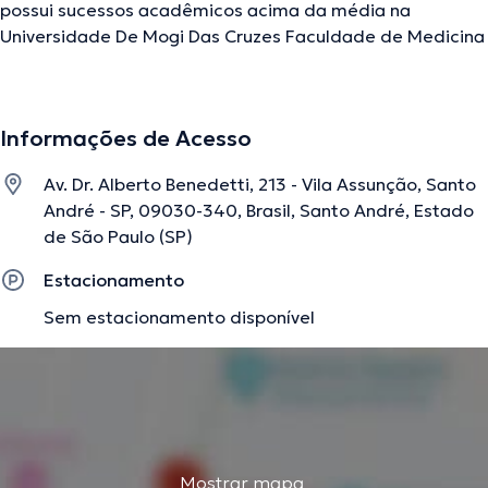
possui sucessos acadêmicos acima da média na
Universidade De Mogi Das Cruzes Faculdade de Medicina
do ABC e é reconhecido em sua área de especialidade.
Ele conta com muitos anos de experiência laboral no seu
tema de estudo. Adicionalmente, ele se destacou como
Informações de Acesso
membro de diversas associações médicas. Domingos
Jordão Neto teve participação em consideráveis
Av. Dr. Alberto Benedetti, 213 - Vila Assunção, Santo
conferências com a intenção de ter uma formação
André - SP, 09030-340, Brasil, Santo André, Estado
contínua no seu setor de especialização e já
de São Paulo (SP)
compartilhou diferentes edições. A consulta pode ser
realizada em Português Inglês.
Estacionamento
Sem estacionamento disponível
A descrição foi editada pela equipe do doctoranytime, baseada em
informações verificadas.
Mostrar mapa