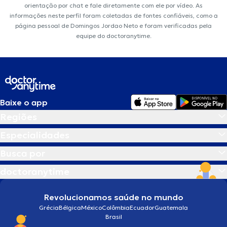
orientação por chat e fale diretamente com ele por vídeo. As
informações neste perfil foram coletadas de fontes confiáveis, como a
página pessoal de Domingos Jordao Neto e foram verificadas pela
equipe do doctoranytime.
Baixe o app
Regiões
Especialidades
Busca por
doctoranytime
Revolucionamos saúde no mundo
Grécia
Bélgica
México
Colômbia
Ecuador
Guatemala
Brasil