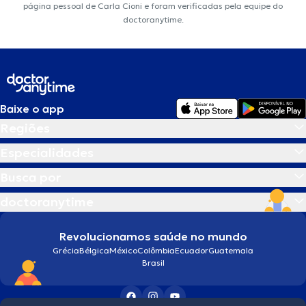
página pessoal de Carla Cioni e foram verificadas pela equipe do
doctoranytime.
Baixe o app
Regiões
Especialidades
Busca por
doctoranytime
Revolucionamos saúde no mundo
Grécia
Bélgica
México
Colômbia
Ecuador
Guatemala
Brasil