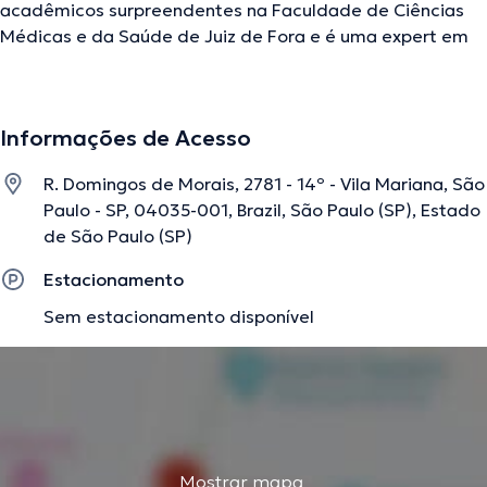
acadêmicos surpreendentes na Faculdade de Ciências
Médicas e da Saúde de Juiz de Fora e é uma expert em
sua área de especialidade. Ela tem vários anos de
experiência laboral no seu âmbito de estudo. Por outro
lado, ela faz parte de diversas associações médicas.
Informações de Acesso
Carla Cioni fez parte de consideráveis conferências com
a finalidade de ter uma formação contínua em sua área
R. Domingos de Morais, 2781 - 14º - Vila Mariana, São
de especialização e já produziu diferentes publicações.
Paulo - SP, 04035-001, Brazil, São Paulo (SP), Estado
de São Paulo (SP)
A descrição foi editada pela equipe do doctoranytime, baseada em
Estacionamento
informações verificadas.
Sem estacionamento disponível
Mostrar mapa