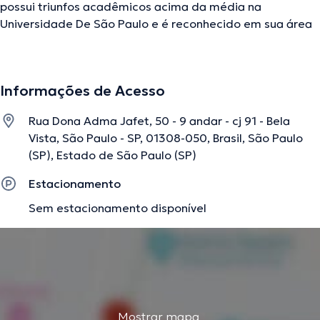
possui triunfos acadêmicos acima da média na
Universidade De São Paulo e é reconhecido em sua área
de especialidade. Ele tem vários anos de experiência
laboral no seu ramo de especialização. Ao mesmo
tempo, ele atuou como membro de diversas associações
Informações de Acesso
médicas. Angelo Fernandez participou de numerosas
conferências visando ter uma formação contínua no seu
Rua Dona Adma Jafet, 50 - 9 andar - cj 91 - Bela
tema de especialização e já submeteu importantes
Vista, São Paulo - SP, 01308-050, Brasil, São Paulo
edições.
(SP), Estado de São Paulo (SP)
Estacionamento
A descrição foi editada pela equipe do doctoranytime, baseada em
Sem estacionamento disponível
informações verificadas.
Mostrar mapa