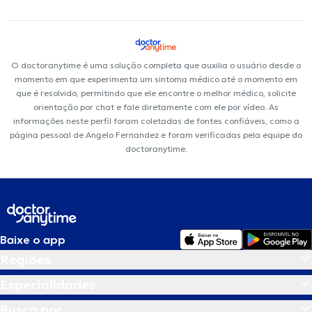
O doctoranytime é uma solução completa que auxilia o usuário desde o
momento em que experimenta um sintoma médico até o momento em
que é resolvido, permitindo que ele encontre o melhor médico, solicite
orientação por chat e fale diretamente com ele por vídeo. As
informações neste perfil foram coletadas de fontes confiáveis, como a
página pessoal de Angelo Fernandez e foram verificadas pela equipe do
doctoranytime.
Baixe o app
Regiões
Especialidades
Busca por