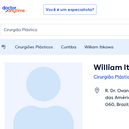
doctoranytime
Você é um especialista?
Cirurgiões Plásticos
Curitiba
William Itikawa
William I
Cirurgião Plásti
R. Dr. Ova
das Améric
060, Brazil