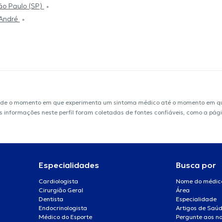
São Paulo (SP)
 André
sde o momento em que experimenta um sintoma médico até o momento em que 
 As informações neste perfil foram coletadas de fontes confiáveis, como a pág
Especialidades
Busca por
Cardiologista
Nome do médic
Cirurgião Geral
Área
Dentista
Especialidade
Endocrinologista
Artigos de Saú
Médico do Esporte
Pergunte aos no