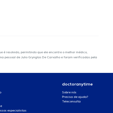
é resolvido, permitindo que ele encontre o melhor médico,
ina pessoal de Julio Grynglas De Carvalho e foram verificadas pela
doctoranytime
o
Sobre nós
Precisa de ajuda?
Teleconsulta
de
ssos especialistas