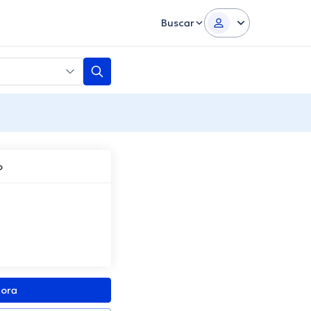
Buscar
o
gora