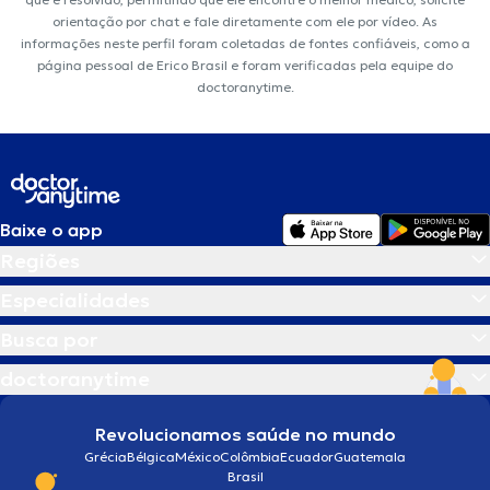
orientação por chat e fale diretamente com ele por vídeo. As
informações neste perfil foram coletadas de fontes confiáveis, como a
página pessoal de Erico Brasil e foram verificadas pela equipe do
doctoranytime.
Baixe o app
Regiões
Especialidades
Busca por
doctoranytime
Revolucionamos saúde no mundo
Grécia
Bélgica
México
Colômbia
Ecuador
Guatemala
Brasil