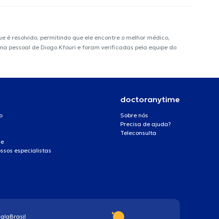
é resolvido, permitindo que ele encontre o melhor médico,
ina pessoal de Diogo Kfouri e foram verificadas pela equipe do
doctoranytime
o
Sobre nós
Precisa de ajuda?
Teleconsulta
de
ssos especialistas
ala
Brasil