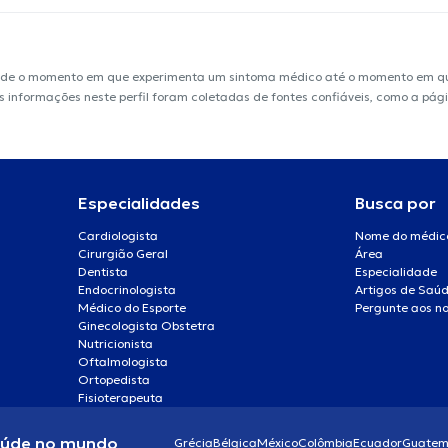
sde o momento em que experimenta um sintoma médico até o momento em que 
 As informações neste perfil foram coletadas de fontes confiáveis, como a pág
Especialidades
Busca por
Cardiologista
Nome do médic
Cirurgião Geral
Área
Dentista
Especialidade
Endocrinologista
Artigos de Saú
Médico do Esporte
Pergunte aos no
Ginecologista Obstetra
Nutricionista
Oftalmologista
Ortopedista
Fisioterapeuta
aúde no mundo
Grécia
Bélgica
México
Colômbia
Ecuador
Guatem