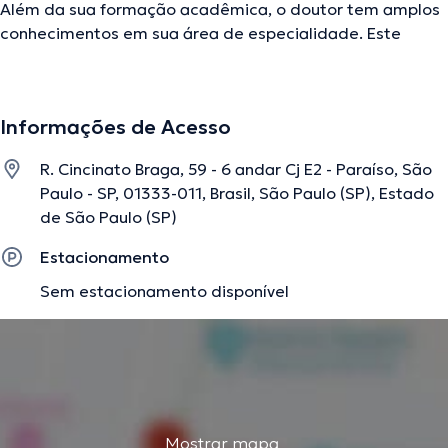
Além da sua formação acadêmica, o doutor tem amplos
conhecimentos em sua área de especialidade. Este
médico conta com muitos anos de experiência laboral no
seu tema de estudo. Ao mesmo tempo, ele faz parte de
diversas associações médicas. Daniel Kendi Fukuhara fez
Informações de Acesso
parte de diversas conferências com a finalidade de ter
uma formação contínua na sua disciplina de
R. Cincinato Braga, 59 - 6 andar Cj E2 - Paraíso, São
especialização e já difundiu diferentes edições. Por
Paulo - SP, 01333-011, Brasil, São Paulo (SP), Estado
último, o médico pode falar Inglês, Português.
de São Paulo (SP)
Estacionamento
A descrição foi editada pela equipe do doctoranytime, baseada em
Sem estacionamento disponível
informações verificadas.
Mostrar mapa