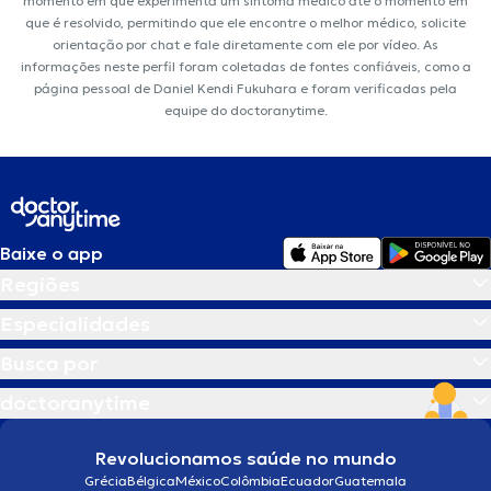
momento em que experimenta um sintoma médico até o momento em
que é resolvido, permitindo que ele encontre o melhor médico, solicite
orientação por chat e fale diretamente com ele por vídeo. As
informações neste perfil foram coletadas de fontes confiáveis, como a
página pessoal de Daniel Kendi Fukuhara e foram verificadas pela
equipe do doctoranytime.
Baixe o app
Regiões
Especialidades
Busca por
doctoranytime
Revolucionamos saúde no mundo
Grécia
Bélgica
México
Colômbia
Ecuador
Guatemala