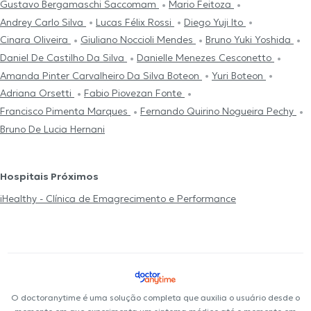
Gustavo Bergamaschi Saccomam
Mario Feitoza
Andrey Carlo Silva
Lucas Félix Rossi
Diego Yuji Ito
Cinara Oliveira
Giuliano Noccioli Mendes
Bruno Yuki Yoshida
Daniel De Castilho Da Silva
Danielle Menezes Cesconetto
Amanda Pinter Carvalheiro Da Silva Boteon
Yuri Boteon
Adriana Orsetti
Fabio Piovezan Fonte
Francisco Pimenta Marques
Fernando Quirino Nogueira Pechy
Bruno De Lucia Hernani
Hospitais Próximos
iHealthy - Clínica de Emagrecimento e Performance
O doctoranytime é uma solução completa que auxilia o usuário desde o