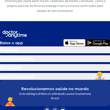
informações neste perfil foram coletadas de fontes confiáveis, como a
página pessoal de Ricardo Klempp Franco e foram verificadas pela
equipe do doctoranytime.
Baixe o app
Regiões
Especialidades
Busca por
doctoranytime
Revolucionamos saúde no mundo
Grécia
Bélgica
México
Colômbia
Ecuador
Guatemala
Brasil