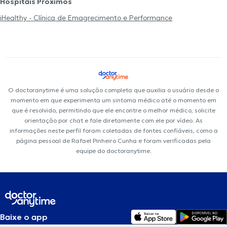
Hospitais Próximos
iHealthy - Clínica de Emagrecimento e Performance
O doctoranytime é uma solução completa que auxilia o usuário desde o
momento em que experimenta um sintoma médico até o momento em
que é resolvido, permitindo que ele encontre o melhor médico, solicite
orientação por chat e fale diretamente com ele por vídeo. As
informações neste perfil foram coletadas de fontes confiáveis, como a
página pessoal de Rafael Pinheiro Cunha e foram verificadas pela
equipe do doctoranytime.
Baixe o app