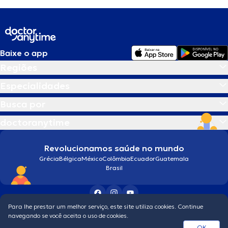
Baixe o app
Regiões
Especialidades
Busca por
doctoranytime
Revolucionamos saúde no mundo
Grécia
Bélgica
México
Colômbia
Ecuador
Guatemala
Brasil
Para lhe prestar um melhor serviço, este site utiliza cookies. Continue
Condições gerais
navegando se você aceita o uso de cookies.
© 2026 doctoranytime
OK