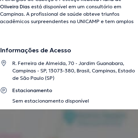
Oliveira Dias
está disponível em um consultório em
Campinas. A profissional de saúde obteve triunfos
acadêmicos surpreendentes na UNICAMP e tem amplos
conhecimentos em sua área de especialidade. Esta
especialista conta com muitos anos de experiência
laboral no seu ramo de especialização. Por outro lado,
Informações de Acesso
ela faz parte de diversas associações médicas. Rebeca
Maria de Oliveira Dias fez parte de múltiplas conferências
R. Ferreira de Almeida, 70 - Jardim Guanabara,
com a finalidade de ter uma formação contínua em seu
Campinas - SP, 13073-380, Brasil, Campinas, Estado
âmbito de especialização e compartilhou interessantes
de São Paulo (SP)
publicações. Para finalizar, a médica pode te atender em
Português Inglês em seu consultório.
Estacionamento
Sem estacionamento disponível
A descrição foi editada pela equipe do doctoranytime, baseada em
informações verificadas.