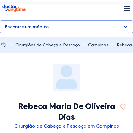
doctoranytime
Encontre um médico
Cirurgiões de Cabeça e Pescoço
Campinas
Rebeca 
Rebeca Maria De Oliveira
Dias
Cirurgião de Cabeça e Pescoço em Campinas