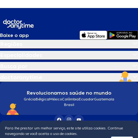
Baixe o app
Regiões
Especialidades
Busca por
doctoranytime
Revolucionamos saúde no mundo
Grécia
Bélgica
México
Colômbia
Ecuador
Guatemala
Brasil
Para lhe prestar um melhor serviço, este site utiliza cookies. Continue
Condições gerais
navegando se você aceita o uso de cookies.
© 2026 doctoranytime