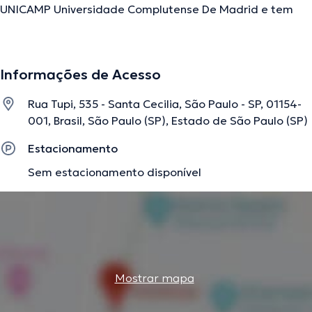
UNICAMP Universidade Complutense De Madrid e tem
amplos conhecimentos em sua área de especialidade.
Este profissional tem numerosos anos de experiência
laboral no seu ramo de experiência. Ademais, ele teve
Informações de Acesso
atuação como membro de diversas associações
médicas. Fernando Maciel contribuiu em diversas
Rua Tupi, 535 - Santa Cecilia, São Paulo - SP, 01154-
conferências com a intenção de conseguir ter uma
001, Brasil, São Paulo (SP), Estado de São Paulo (SP)
formação contínua na sua disciplina de especialização e
já anunciou numerosos artigos. Inglês Português são as
Estacionamento
línguas que fala o especialista.
Sem estacionamento disponível
A descrição foi editada pela equipe do doctoranytime, baseada em
informações verificadas.
Mostrar mapa