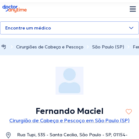
doctoranytime
Encontre um médico
Cirurgiões de Cabeça e Pescoço
São Paulo (SP)
Fe
Fernando Maciel
Cirurgião de Cabeça e Pescoço em São Paulo (SP)
Rua Tupi, 535 - Santa Cecilia, São Paulo - SP, 01154-