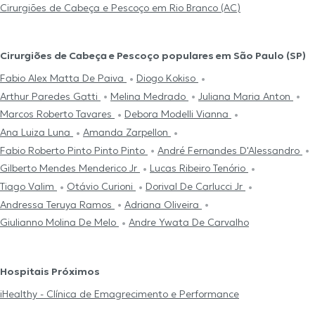
Cirurgiões de Cabeça e Pescoço em Rio Branco (AC)
Cirurgiões de Cabeça e Pescoço populares em São Paulo (SP)
Fabio Alex Matta De Paiva
Diogo Kokiso
Arthur Paredes Gatti
Melina Medrado
Juliana Maria Anton
Marcos Roberto Tavares
Debora Modelli Vianna
Ana Luiza Luna
Amanda Zarpellon
Fabio Roberto Pinto Pinto Pinto
André Fernandes D'Alessandro
Gilberto Mendes Menderico Jr
Lucas Ribeiro Tenório
Tiago Valim
Otávio Curioni
Dorival De Carlucci Jr
Andressa Teruya Ramos
Adriana Oliveira
Giulianno Molina De Melo
Andre Ywata De Carvalho
Hospitais Próximos
iHealthy - Clínica de Emagrecimento e Performance