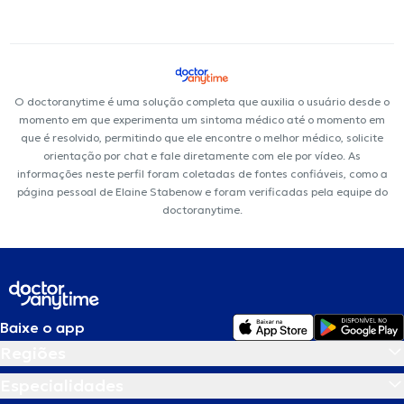
O doctoranytime é uma solução completa que auxilia o usuário desde o
momento em que experimenta um sintoma médico até o momento em
que é resolvido, permitindo que ele encontre o melhor médico, solicite
orientação por chat e fale diretamente com ele por vídeo. As
informações neste perfil foram coletadas de fontes confiáveis, como a
página pessoal de Elaine Stabenow e foram verificadas pela equipe do
doctoranytime.
Baixe o app
Regiões
Especialidades