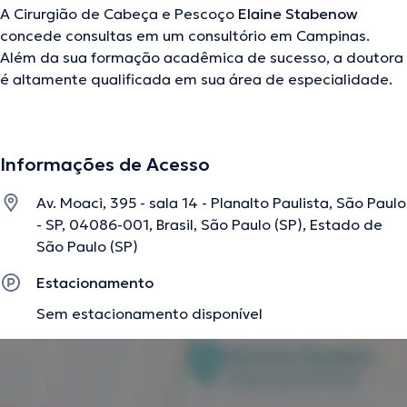
A Cirurgião de Cabeça e Pescoço
Elaine Stabenow
concede consultas em um consultório em Campinas.
Além da sua formação acadêmica de sucesso, a doutora
é altamente qualificada em sua área de especialidade.
Esta especialista tem numerosos anos de experiência
laboral no seu campo de estudo. Por outro lado, ela teve
destaque como membra de diversas associações
Informações de Acesso
médicas. Elaine Stabenow teve participação em
numerosas conferências com a finalidade de ter uma
Av. Moaci, 395 - sala 14 - Planalto Paulista, São Paulo
formação contínua em sua disciplina de especialização e
- SP, 04086-001, Brasil, São Paulo (SP), Estado de
já produziu relevantes publicações. Sua consulta,
São Paulo (SP)
opcionalmente, pode ser realizada em Português Francês
Inglês.
Estacionamento
Sem estacionamento disponível
A descrição foi editada pela equipe do doctoranytime, baseada em
informações verificadas.