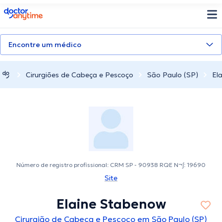
doctoranytime
Encontre um médico
Cirurgiões de Cabeça e Pescoço
São Paulo (SP)
El
Número de registro profissional: CRM SP - 90938 RQE N¬∫: 19690
Site
Elaine Stabenow
Cirurgião de Cabeça e Pescoço em São Paulo (SP)