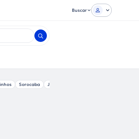
Buscar
inhos
Sorocaba
Jundiaí
Barueri
Osasco
Guarulho