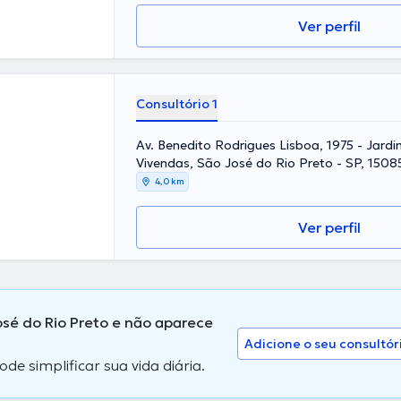
Ver perfil
Consultório 1
Av. Benedito Rodrigues Lisboa, 1975 - Jard
Vivendas, São José do Rio Preto - SP, 15085
José do Rio Preto
4,0 km
Ver perfil
osé do Rio Preto e não aparece
Adicione o seu consultór
 simplificar sua vida diária.