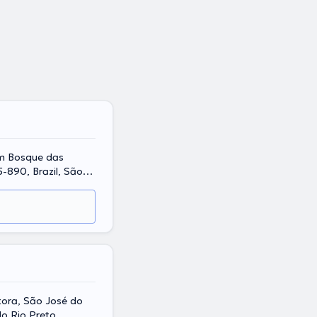
im Bosque das
-890, Brazil, São
tora, São José do
do Rio Preto