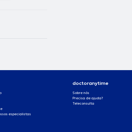
doctoranytime
o
Sobre nós
Precisa de ajuda?
Teleconsulta
de
ssos especialistas