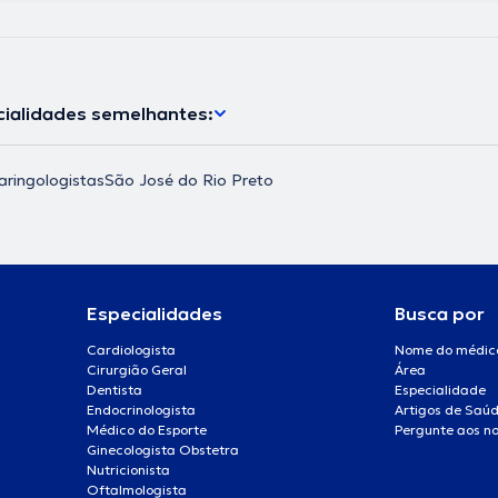
ialidades semelhantes:
aringologistas
São José do Rio Preto
Especialidades
Busca por
Cardiologista
Nome do médic
Cirurgião Geral
Área
Dentista
Especialidade
Endocrinologista
Artigos de Saú
Médico do Esporte
Pergunte aos no
Ginecologista Obstetra
Nutricionista
Oftalmologista