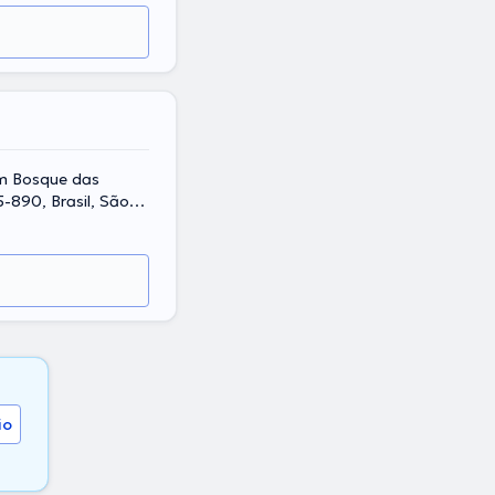
im Bosque das
-890, Brasil, São
io