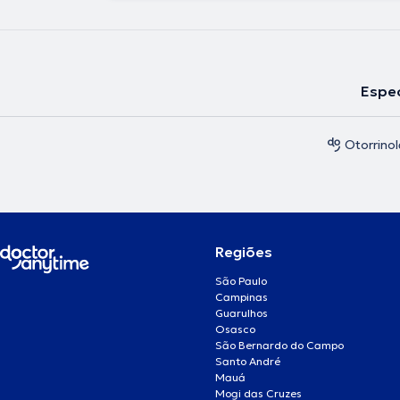
Espec
Otorrinol
Regiões
São Paulo
Campinas
Guarulhos
Osasco
São Bernardo do Campo
Santo André
Mauá
Mogi das Cruzes