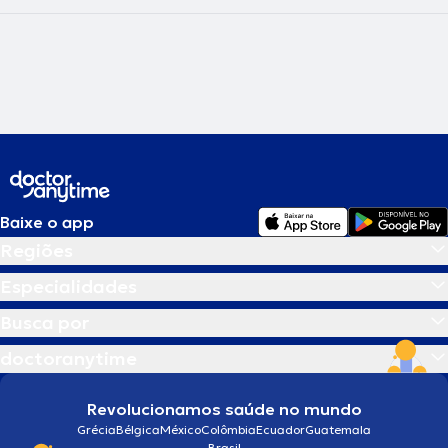
Baixe o app
Regiões
Especialidades
Busca por
doctoranytime
Revolucionamos saúde no mundo
Grécia
Bélgica
México
Colômbia
Ecuador
Guatemala
Brasil