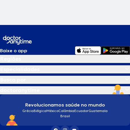
Baixe o app
Regiões
Especialidades
Busca por
doctoranytime
Revolucionamos saúde no mundo
Grécia
Bélgica
México
Colômbia
Ecuador
Guatemala
Brasil