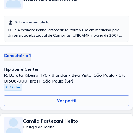
Sobre o especialista
O Dr. Alexandre Penna, ortopedista, formou-se em medicina pela
Universidade Estadual de Campinas (UNICAMP) no ano de 2004.
Atua com foco em Cirurgia do Quadril, Traumatologia e Oncologia
Ortopédica, visando proporcionar tratamento de excelência e bom
atendimento. O profissional atende consultas em quatro
Consultório 1
estabelecimentos diferentes no bairro Bela Vista, na cidade de São
Paulo. Ele aceita pacientes particulares e com convênio. Para mais
informações a repeito de convênios, por favor, ligue para a clínica
Hip Spine Center
que deseja ser atendido.
R. Barata Ribeiro, 176 - 8 andar - Bela Vista, São Paulo - SP,
01308-000, Brasil, São Paulo (SP)
13,7 km
Ver perfil
Camilo Partezani Helito
Cirurgia de Joelho