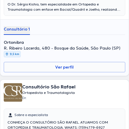
O Dr. Sérgio Kishio, tem especialidade em Ortopedia e
Traumatologia com enfase em Bacial/Quadril e Joelho, realizando
seus atendimentos no bairro Limão, na Zona Norte e na cidade
Bosque da Saúde, na Zona Sul, ambos na cidade de São Paulo.
Graças ao seu conhecimento e dedicação ele promove consultas de
Consultório 1
alto padrão aos seus pacientes. Ele oferece atendimento Clinico
como Ortopedista, especializado em: Artroscopia, Prótese de
Quadril, Prótese do Joelho.
Ortonibra
R. Ribeiro Lacerda, 480 - Bosque da Saúde, São Paulo (SP)
9,5 km
Ver perfil
Consultório São Rafael
Ortopedista e Traumatologista
Dr.
Sobre o especialista
CONHEÇA O CONSULTÓRIO SÃO RAFAEL. ATUAMOS COM
ORTOPEDIA E TRAUMATOLOGIA. WHATS: (11)94779-6927