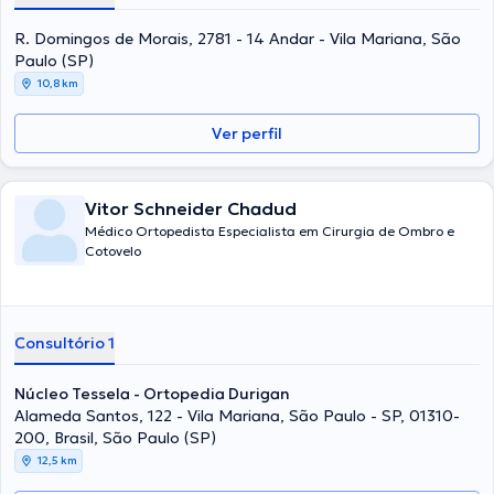
bairros Vila Mariana e Consulação, na cidade de São Paulo. Realiza
os atendimentos na cidade de São Paulo. Aceita somente consultas
R. Domingos de Morais, 2781 - 14 Andar - Vila Mariana, São
particulares.
Paulo (SP)
10,8 km
Ver perfil
Vitor Schneider Chadud
Médico Ortopedista Especialista em Cirurgia de Ombro e
Cotovelo
Consultório 1
Núcleo Tessela - Ortopedia Durigan
Alameda Santos, 122 - Vila Mariana, São Paulo - SP, 01310-
200, Brasil, São Paulo (SP)
12,5 km