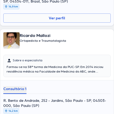
SP, 04534-011, Brasil, São Paulo (SP)
14,9 km
Ver perfil
Ricardo Mallozi
Ortopedista e Traumatologista
Sobre o especialista
Formou-se na 58° turma de Medicina da PUC-SP. Em 2014 iniciou
residência médica na Faculdade de Medicina do ABC, onde
mantém vínculo atualmente. Na mesma instituição, em 2017,
realizou estágio em Cirurgia de Quadril. Atualmente tem
atendimento diferenciado e realiza as mais diversas cirurgias e
Consultório 1
procedimentos envolvendo a articulação do quadril.
R. Bento de Andrade, 252 - Jardins, São Paulo - SP, 04503-
000, São Paulo (SP)
14,2 km