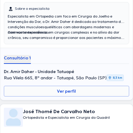
Sobre o especialista
Especialista em Ortopedia com foco em Cirurgia do Joelho e
Intervenção da Dor, o Dr. Amir Daher é dedicado ao tratamento de
condições musculoesqueléticas com abordagens modernas e
minimamente invasivas.
Com vasta experiência em cirurgias complexas e no alívio da dor
crônica, seu compromisso é proporcionar aos pacientes o máximo
de mobilidade e qualidade de vida. Utilizando as técnicas mais
avançadas, ele oferece cuidados personalizados, desde o
diagnóstico até o pós-operatório, com foco em resultados eficazes
Consultório 1
e duradouros.
Dr. Amir Daher - Unidade Tatuapé
Rua Vilela 665, 8º andar - Tatuapé, São Paulo (SP)
8,3 km
Ver perfil
José Thomé De Carvalho Neto
Ortopedista e Especialista em Cirurgia do Quadril