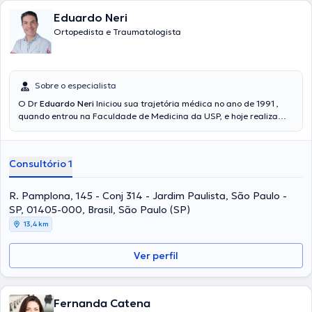
Eduardo Neri
Ortopedista e Traumatologista
Sobre o especialista
O Dr
Eduardo Neri
Iniciou sua trajetória médica no ano de 1991 ,
quando entrou na Faculdade de Medicina da USP, e hoje realiza
atendimentos em São Paulo no Jardim Paulista.Em 1998 iniciou sua
especialização na área de Ortopedia e Traumatologia no
renomado Instituto de Ortopedia e Traumatologia do Hospital da
Consultório 1
Clínicas de São Paulo. Obteve seu título de especialista junto à
Sociedade Brasileira de Ortopedia e Traumatologia em 200. Está a
mais de 20 anos vivenciando a Ortopedia e há 30 anos de prática
R. Pamplona, 145 - Conj 314 - Jardim Paulista, São Paulo -
como médico, acumula experiência em saber ouvir a queixa do
SP, 01405-000, Brasil, São Paulo (SP)
paciente, entender seus problemas e expectativas e propōe
13,4 km
alternativas de tratamentos individualizadas para cada um de
seus pacientes.
Ver perfil
Fernanda Catena