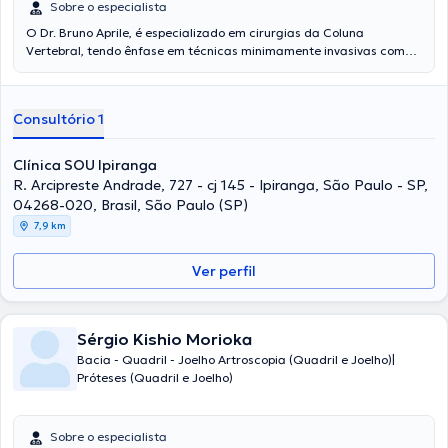
Sobre o especialista
O Dr. Bruno Aprile, é especializado em cirurgias da Coluna
Vertebral, tendo ênfase em técnicas minimamente invasivas como
Endoscopia da Coluna, Infiltrações e Rizotomias, apresentando
mais de 10 anos de experiência nessa área. Ele é referenciado no
tratamento de deformidades, escolioses e doenças degenerativas
Consultório 1
da coluna como hérnias de disco, estenoses, compressão medular e
nervosa assim como de espondilolisteses. Finalmente, ele atende
em um consultorio no Bairro Ipiranga, na Zona Sul de São Paulo.
Clínica SOU Ipiranga
R. Arcipreste Andrade, 727 - cj 145 - Ipiranga, São Paulo - SP,
04268-020, Brasil, São Paulo (SP)
7,9 km
Ver perfil
Sérgio Kishio Morioka
Bacia - Quadril - Joelho Artroscopia (Quadril e Joelho)|
Próteses (Quadril e Joelho)
Sobre o especialista