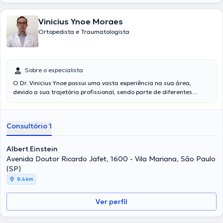
Vinicius Ynoe Moraes
Ortopedista e Traumatologista
Sobre o especialista
O Dr. Vinicius Ynoe possui uma vasta experiência na sua área,
devido a sua trajetória profissional, sendo parte de diferentes
corpos clínicos, como também graças aos seus longos anos de
estudo. O profissional não é só ortopedista, como também cirurgião
da mão. Através da sua expertise, ele entrega segurança aos seus
Consultório 1
pacientes e um tratamento adequado para diversas necessidades.
O doutor é especialista em Cirurgia do Membro Superior: Mãos,
cotovelo, cirurgia de nervo, microcirurgia.
Albert Einstein
Avenida Doutor Ricardo Jafet, 1600 - Vila Mariana, São Paulo
(SP)
9,4 km
Ver perfil