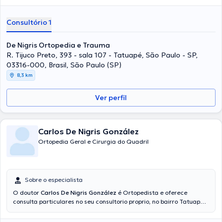
Leste de São Paulo, onde ele somente atende consultas
particulares. Além disso, o doutor possui vasta experiência em
Consultório 1
Artroscopia, Cirurgia do Joelho, Reconstrução Ligamentar,
Traumatologia Esportiva e Intervenção em dor.
De Nigris Ortopedia e Trauma
R. Tijuco Preto, 393 - sala 107 - Tatuapé, São Paulo - SP,
03316-000, Brasil, São Paulo (SP)
8,3 km
Ver perfil
Carlos De Nigris González
Ortopedia Geral e Cirurgia do Quadril
Sobre o especialista
O doutor
Carlos De Nigris González
é Ortopedista e oferece
consulta particulares no seu consultorio proprio, no bairro Tatuapé,
em São Paulo (SP). Além da sua formação acadêmica, o doutor tem
amplos conhecimentos em sua área de especialidade. É