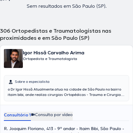
Sem resultados em São Paulo (SP).
306
Ortopedistas e Traumatologistas nas
proximidades e em São Paulo (SP)
Igor Hissã Carvalho Arima
Ortopedista e Traumatologista
Sobre o especialista
o Dr Igor Hissã Atualmente atua na cidade de São Paulo no bairro
itaim bibi, onde realiza cirurgias Ortopédicas - Trauma e Cirurgia
do Joelho, além de procedimentos não invasivos. Iniciou sua
formação clínico-cirúrgica no Hospital Universitário UFMS, onde
durante três anos se capacitou na área de Ortopedia e
Consulta por vídeo
Consultório 1
Traumatologia. Paralelamente, realizou diversos cursos teóricos-
práticos na disciplina de joelho em instituições reconhecidas
mundialmente como HC FMUSP e UNIFESP.
R. Joaquim Floriano, 413 - 9º andar - Itaim Bibi, São Paulo -