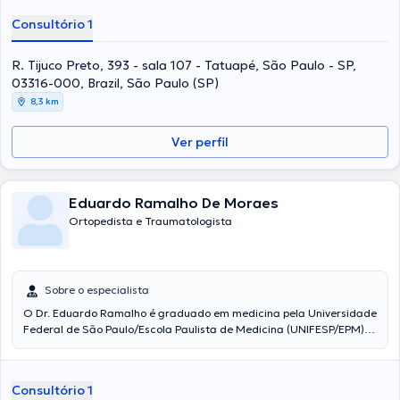
referenciado pelo excelente atendimento e tratamento que oferece
Consultório 1
aos seus pacientes.
R. Tijuco Preto, 393 - sala 107 - Tatuapé, São Paulo - SP,
03316-000, Brazil, São Paulo (SP)
8,3 km
Ver perfil
Eduardo Ramalho De Moraes
Ortopedista e Traumatologista
Sobre o especialista
O Dr. Eduardo Ramalho é graduado em medicina pela Universidade
Federal de São Paulo/Escola Paulista de Medicina (UNIFESP/EPM),
possui espacialização em Ortopedia e Traumatologia na
UNIFESP/EPM e especialização em Traumatologia do Esporte no
Centro de Traumatologia do Esporte (CETE) na UNIFESP/EPM. Ele
Consultório 1
atende os seus paciente de maneira humanizada e empatica nos