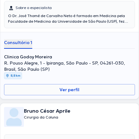
Sobre o especialista
O Dr. José Thomé de Carvalho Neto é formado em Medicina pela
Faculdade de Medicina da Universidade de São Paulo (USP), fez
Residência Médica em Ortopedia e Traumatologia no Hospital das
Clínicas da Faculdade de Medicina da Universidade de São Paulo.
Especializou-se em cirurgia do Quadril no Instituto de Ortopedia e
Consultório 1
Traumatologia do Hospital das Clínicas da USP e é membro titular
da Sociedade Brasileira de Ortopedia e Traumatologia (SBOT).
Com excelentes referencias pelo seu trabalho e experiencia. O Dr.
Clinica Godoy Moreira
José, atua no bairro Bela Vista, na cidade de São Paulo, realizando
R. Pouso Alegre, 1 - Ipiranga, São Paulo - SP, 04261-030,
atendimentos de alto padrão para seus pacientes.
Brasil, São Paulo (SP)
8,8 km
Ver perfil
Bruno César Aprile
Cirurgia da Coluna