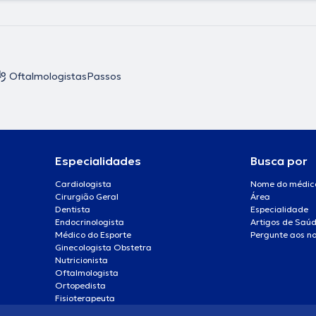
Oftalmologistas
Passos
Especialidades
Busca por
Cardiologista
Nome do médic
Cirurgião Geral
Área
Dentista
Especialidade
Endocrinologista
Artigos de Saú
Médico do Esporte
Pergunte aos no
Ginecologista Obstetra
Nutricionista
Oftalmologista
Ortopedista
Fisioterapeuta