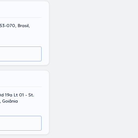
553-070, Brasil,
d 19a Lt 01 - St.
, Goiânia