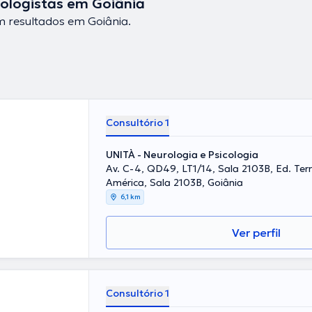
ologistas em Goiânia
 resultados em Goiânia.
Consultório 1
UNITÀ - Neurologia e Psicologia
Av. C-4, QD49, LT1/14, Sala 2103B, Ed. Terra Off
América, Sala 2103B, Goiânia
6,1 km
Ver perfil
Consultório 1