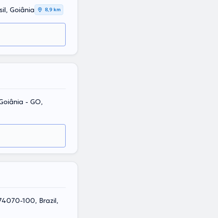
il, Goiânia
8,9 km
 Goiânia - GO,
74070-100, Brazil,