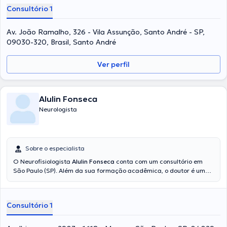
Consultório 1
Av. João Ramalho, 326 - Vila Assunção, Santo André - SP,
09030-320, Brasil, Santo André
Ver perfil
Alulin Fonseca
Neurologista
Sobre o especialista
O Neurofisiologista
Alulin Fonseca
conta com um consultório em
São Paulo (SP). Além da sua formação acadêmica, o doutor é um
expert em sua área de especialidade. Este médico possui anos de
experiência laboral no seu ramo de experiência. Ademais, ele atuou
como membro de diversas associações médicas. Alulin Fonseca
Consultório 1
participou de consideráveis conferências com a intenção de ter
uma formação contínua no seu tema de especialização e já
compartilhou importantes trabalhos. Inglês são os idiomas falados