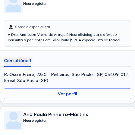
Neurologista
Sobre o especialista
A Dra. Ana Luiza Vieira de Araujo é Neurofisiologista e oferece
consulta a pacientes em São Paulo (SP). A especialista se formou na
Universidade Estadual De Santa Cruz Universidade De São Paulo
FMU USP e é uma referência em sua área de especialidade. A
médica em questão conta com muitos anos de experiência laboral
Consultório 1
no seu tema de estudo. Adicionalmente, ela faz parte de diversas
associações médicas. Ana Luiza Vieira de Araujo teve participação
em diversas conferências com a meta de ter uma formação
R. Oscar Freire, 2250 - Pinheiros, São Paulo - SP, 05409-012,
contínua em sua área de especialização e já submeteu importantes
Brasil, São Paulo (SP)
trabalhos.
Ver perfil
Ana Paula Pinheiro-Martins
Neurologista