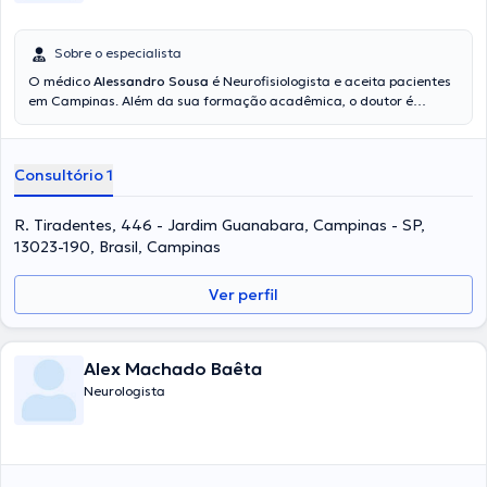
Sobre o especialista
O médico
Alessandro Sousa
é Neurofisiologista e aceita pacientes
em Campinas. Além da sua formação acadêmica, o doutor é
altamente qualificado em sua área de especialidade. Este
especialista possui anos de experiência laboral no seu ramo de
especialização. Ao mesmo tempo, ele faz parte de diversas
Consultório 1
associações médicas. Alessandro Sousa participou de múltiplas
conferências buscando ter uma formação contínua na sua
disciplina de especialização e já escreveu diferentes artigos. Cabe
R. Tiradentes, 446 - Jardim Guanabara, Campinas - SP,
mencionar que, o especialista pode falar Português Inglês.
13023-190, Brasil, Campinas
Ver perfil
Alex Machado Baêta
Neurologista