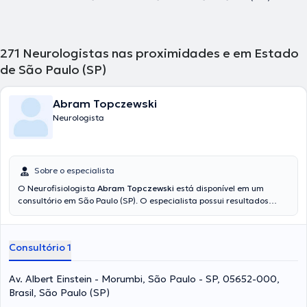
271
Neurologistas nas proximidades e em Estado
de São Paulo (SP)
Abram Topczewski
Neurologista
Sobre o especialista
O Neurofisiologista
Abram Topczewski
está disponível em um
consultório em São Paulo (SP). O especialista possui resultados
acadêmicos acima da média na FMU USP FCM UNICAMP e é um
expert em sua área de especialidade. O médico em questão conta
com muitos anos de experiência laboral no seu campo de estudo.
Consultório 1
Adicionalmente, ele se destacou como membro de diversas
associações médicas. Abram Topczewski compartilhou em diversas
conferências com a finalidade de ter uma formação contínua no
Av. Albert Einstein - Morumbi, São Paulo - SP, 05652-000,
seu setor de especialização e já compartilhou numerosos artigos.
Brasil, São Paulo (SP)
Sua consulta pode ser realizada em Português Inglês Espanhol.