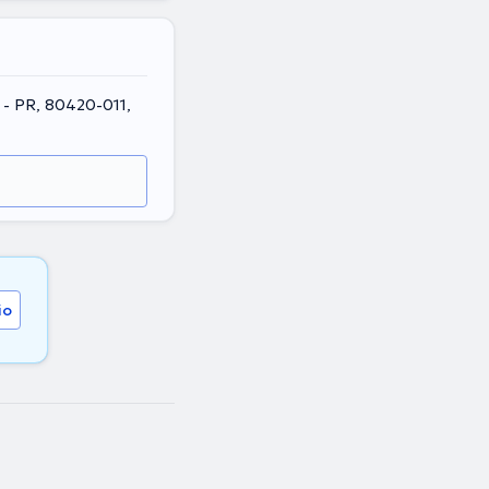
a - PR, 80420-011,
io