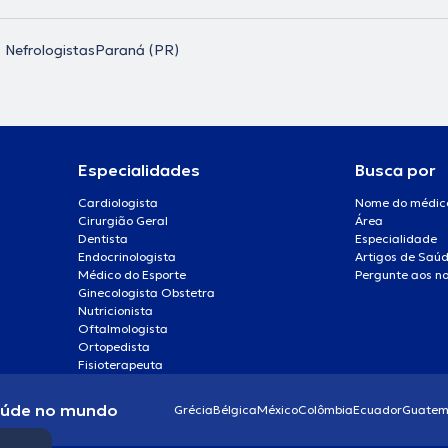
Nefrologistas
Paraná (PR)
Especialidades
Busca por
Cardiologista
Nome do médic
Cirurgião Geral
Área
Dentista
Especialidade
Endocrinologista
Artigos de Saú
Médico do Esporte
Pergunte aos no
Ginecologista Obstetra
Nutricionista
Oftalmologista
Ortopedista
Fisioterapeuta
aúde no mundo
Grécia
Bélgica
México
Colômbia
Ecuador
Guatem