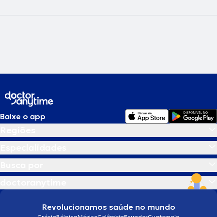
Baixe o app
Regiões
Especialidades
Busca por
doctoranytime
Revolucionamos saúde no mundo
Grécia
Bélgica
México
Colômbia
Ecuador
Guatemala