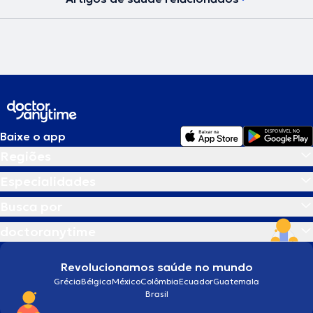
Baixe o app
Regiões
Especialidades
Busca por
doctoranytime
Revolucionamos saúde no mundo
Grécia
Bélgica
México
Colômbia
Ecuador
Guatemala
Brasil