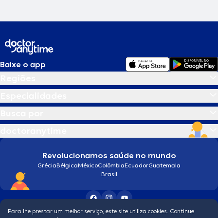
Baixe o app
Regiões
Especialidades
Busca por
doctoranytime
Revolucionamos saúde no mundo
Grécia
Bélgica
México
Colômbia
Ecuador
Guatemala
Brasil
Para lhe prestar um melhor serviço, este site utiliza cookies. Continue
Condições gerais