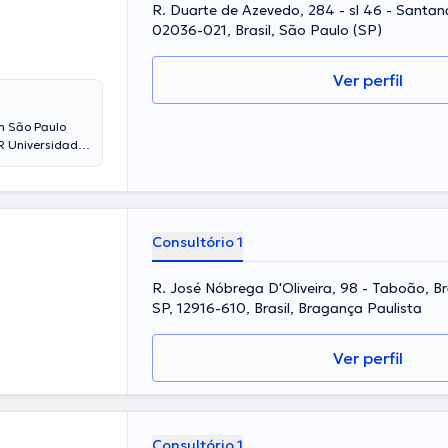
R. Duarte de Azevedo, 284 - sl 46 - Santan
02036-021, Brasil, São Paulo (SP)
Ver perfil
m São Paulo
R Universidade
especialidade.
ema de estudo.
es médicas.
 com a meta de
u diferentes
Consultório 1
pecialista.
R. José Nóbrega D'Oliveira, 98 - Taboão, B
SP, 12916-610, Brasil, Bragança Paulista
Ver perfil
Consultório 1