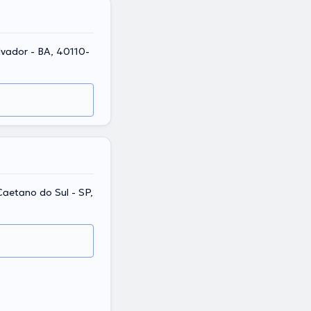
lvador - BA, 40110-
Caetano do Sul - SP,