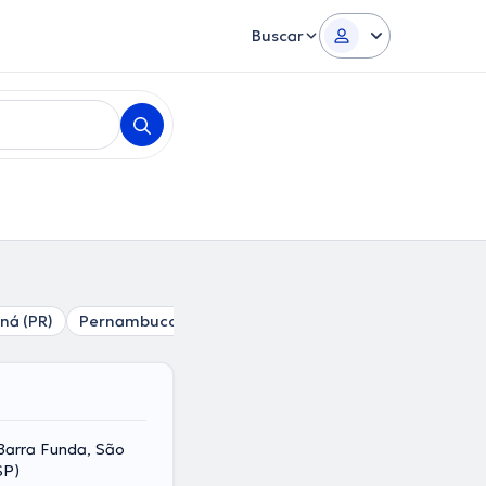
Buscar
ná (PR)
Pernambuco (PE)
Estado do Rio de Janeiro (RJ)
 Barra Funda, São
SP)