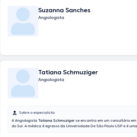
diversas conferências com o ideal de ter uma formação contínua em sua área de
especialização e já submeteu relevantes publicações. Português Inglês
Suzanna Sanches
usados pela profissional de saúde.
Angiologista
Tatiana Schmuziger
Angiologista
Sobre o especialista
A Angiologista
Tatiana Schmuziger
se encontra em um consultório e
do Sul. A médica é egresso da Universidade De São Paulo USP e é um
área de especialidade. A médica em questão conta com muitos anos d
laboral no seu campo de estudo. Adicionalmente, ela faz parte de dive