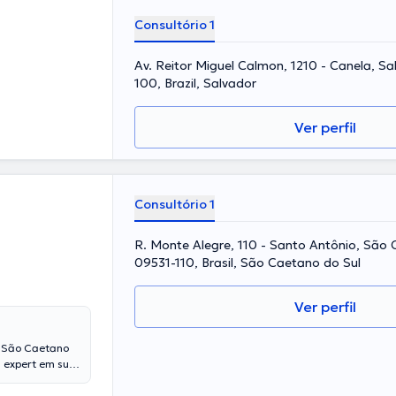
 são os idiomas
Consultório 1
Av. Reitor Miguel Calmon, 1210 - Canela, Sa
100, Brazil, Salvador
Ver perfil
Consultório 1
R. Monte Alegre, 110 - Santo Antônio, São 
09531-110, Brasil, São Caetano do Sul
Ver perfil
m São Caetano
a expert em sua
e experiência
rsas