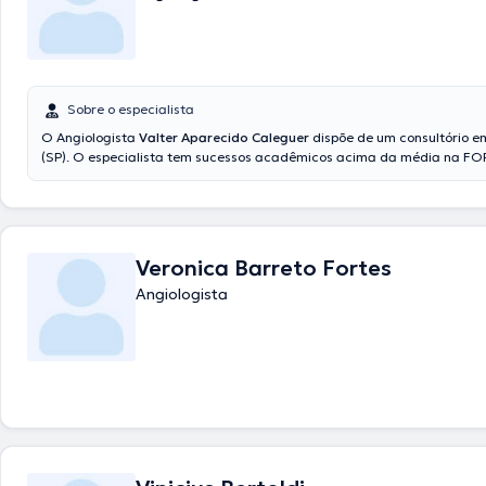
Sobre o especialista
O Angiologista
Valter Aparecido Caleguer
dispõe de um consultório e
(SP). O especialista tem sucessos acadêmicos acima da média na FO
Estadual De Londrina EST UP ENA ITA e é reconhecido em sua área de 
O médico em questão tem vários anos de experiência laboral no seu t
Adicionalmente, ele se destacou como membro de diversas associaçõ
Valter Aparecido Caleguer contribuiu em consideráveis conferências
ter uma formação contínua no seu tema de especialização e já difundi
Veronica Barreto Fortes
artigos. Espanhol Inglês Português Italiano são os idiomas que usa o es
Angiologista