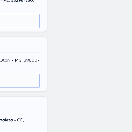
 - PE, 55296-250,
o Otoni - MG, 39800-
taleza - CE,