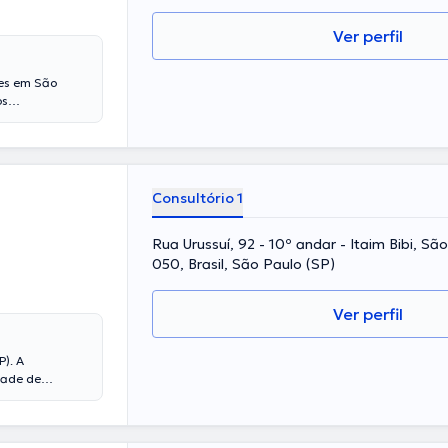
Ver perfil
tes em São
os
s de
z parte de
conferências
zação e já
rtuguês Espanhol
Consultório 1
Rua Urussuí, 92 - 10º andar - Itaim Bibi, Sã
050, Brasil, São Paulo (SP)
Ver perfil
). A
dade de
 médica tem
 disso, ela
z parte de