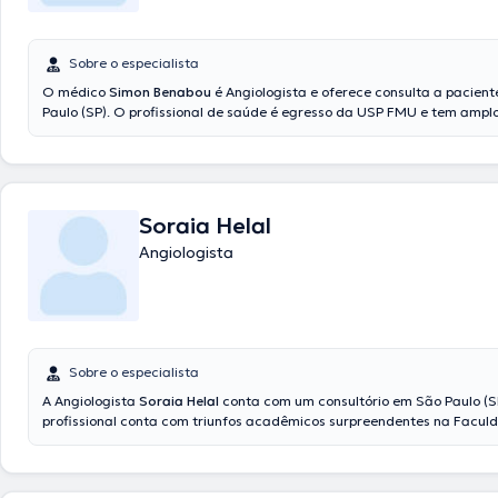
Sobre o especialista
O médico
Simon Benabou
é Angiologista e oferece consulta a pacien
Paulo (SP). O profissional de saúde é egresso da USP FMU e tem ampl
conhecimentos em sua área de especialidade. Este médico possui ano
experiência laboral no seu ramo de experiência. Adicionalmente, ele fa
diversas associações médicas. Simon Benabou fez parte de múltiplas 
com a meta de ter uma formação contínua no seu campo de especiali
difundiu diferentes publicações. A consulta pode ser realizada em Po
Soraia Helal
Inglês.
Angiologista
Sobre o especialista
A Angiologista
Soraia Helal
conta com um consultório em São Paulo (SP
profissional conta com triunfos acadêmicos surpreendentes na Facul
Medicina do ABC e é uma expert em sua área de especialidade. Esta
vários anos de experiência laboral no seu ramo de especialização. Além
atuou como membra de diversas associações médicas. Soraia Helal fe