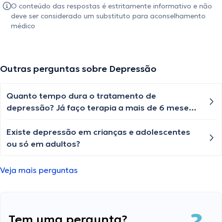
O conteúdo das respostas é estritamente informativo e não
deve ser considerado um substituto para aconselhamento
médico
Outras perguntas sobre Depressão
Quanto tempo dura o tratamento de
depressão? Já faço terapia a mais de 6 meses
e ainda me sinto muito triste com tudo que
passei.
Existe depressão em crianças e adolescentes
ou só em adultos?
Veja mais perguntas
Tem uma pergunta?